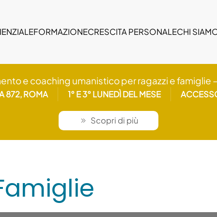
IENZIALE
FORMAZIONE
CRESCITA PERSONALE
CHI SIAM
mento e coaching umanistico per ragazzi e famiglie 
IA 872, ROMA
1° E 3° LUNEDÌ DEL MESE
ACCESSO
Scopri di più
 Famiglie