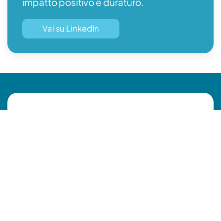
impatto positivo e duraturo.
Vai su LinkedIn
1.
Sentimento – Ispirati dal
desiderio di connessione
autentica
ARA nasce dal bisogno profondo di