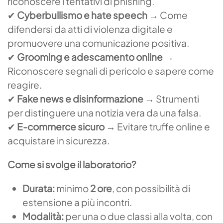
riconoscere i tentativi di phishing.
✔
Cyberbullismo e hate speech
→ Come
difendersi da atti di violenza digitale e
promuovere una comunicazione positiva.
✔
Grooming e adescamento online
→
Riconoscere segnali di pericolo e sapere come
reagire.
✔
Fake news e disinformazione
→ Strumenti
per distinguere una notizia vera da una falsa.
✔
E-commerce sicuro
→ Evitare truffe online e
acquistare in sicurezza.
Come si svolge il laboratorio?
Durata:
minimo
2 ore
, con possibilità di
estensione a più incontri.
Modalità:
per una o due classi alla volta, con