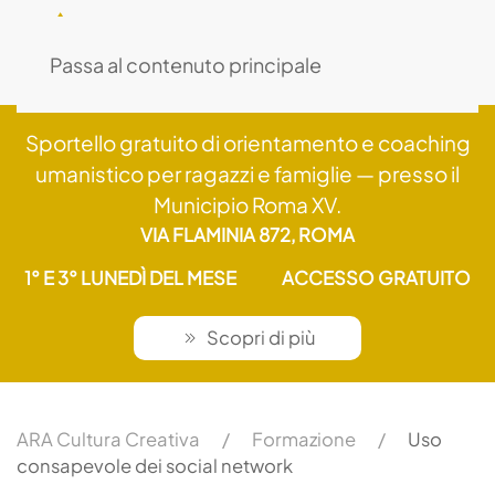
MENU
Passa al contenuto principale
Sportello gratuito di orientamento e coaching
umanistico per ragazzi e famiglie — presso il
Municipio Roma XV.
VIA FLAMINIA 872, ROMA
1° E 3° LUNEDÌ DEL MESE
ACCESSO GRATUITO
Scopri di più
ARA Cultura Creativa
Formazione
Uso
consapevole dei social network