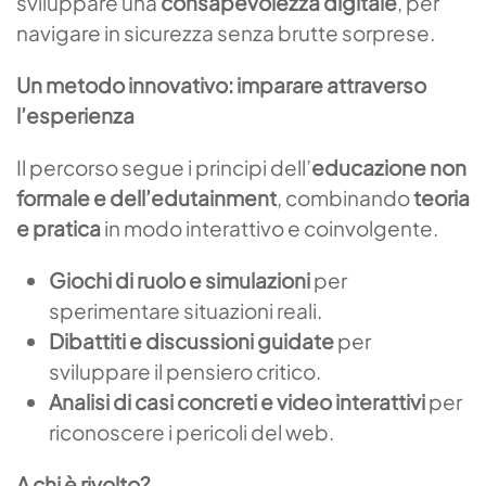
sviluppare una
consapevolezza digitale
, per
navigare in sicurezza senza brutte sorprese.
Un metodo innovativo: imparare attraverso
l
’
esperienza
Il percorso segue i principi dell’
educazione non
formale e dell
’
edutainment
, combinando
teoria
e pratica
in modo interattivo e coinvolgente.
Giochi di ruolo e simulazioni
per
sperimentare situazioni reali.
Dibattiti e discussioni guidate
per
sviluppare il pensiero critico.
Analisi di casi concreti e video interattivi
per
riconoscere i pericoli del web.
A chi è rivolto?